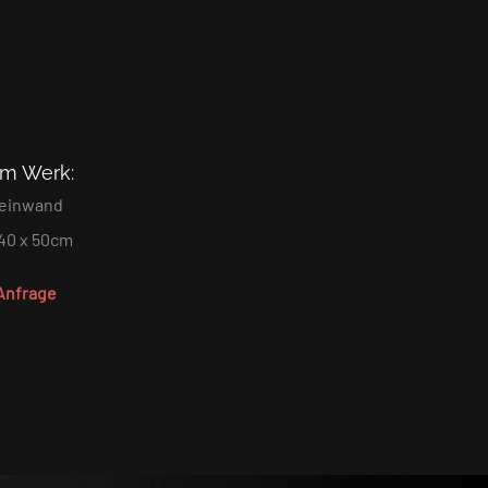
um Werk:
Leinwand
40 x 50cm
 Anfrage