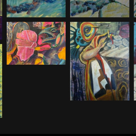
Schau mir in
die Augen
Nike 4