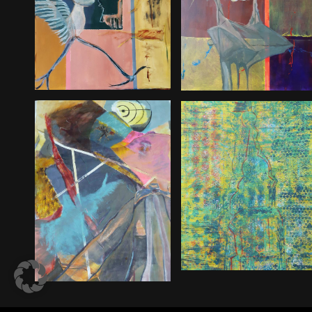
Work in
Work in
progress 2
progress 1
Michel 2
Nike 2